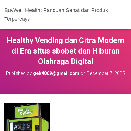
BuyWell Health: Panduan Sehat dan Produk
Terpercaya
Healthy Vending dan Citra Modern
di Era situs sbobet dan Hiburan
Olahraga Digital
Published by
gek4869@gmail.com
on
December 7, 2025