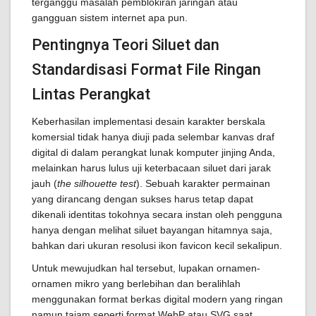
terganggu masalah pemblokiran jaringan atau
gangguan sistem internet apa pun.
Pentingnya Teori Siluet dan
Standardisasi Format File Ringan
Lintas Perangkat
Keberhasilan implementasi desain karakter berskala
komersial tidak hanya diuji pada selembar kanvas draf
digital di dalam perangkat lunak komputer jinjing Anda,
melainkan harus lulus uji keterbacaan siluet dari jarak
jauh (
the silhouette test
). Sebuah karakter permainan
yang dirancang dengan sukses harus tetap dapat
dikenali identitas tokohnya secara instan oleh pengguna
hanya dengan melihat siluet bayangan hitamnya saja,
bahkan dari ukuran resolusi ikon favicon kecil sekalipun.
Untuk mewujudkan hal tersebut, lupakan ornamen-
ornamen mikro yang berlebihan dan beralihlah
menggunakan format berkas digital modern yang ringan
namun tajam seperti format WebP atau SVG saat