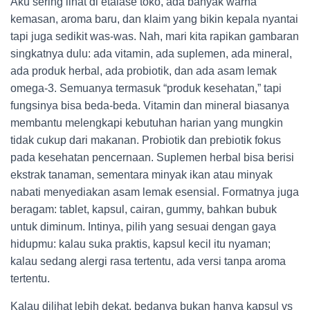
Aku sering lihat di etalase toko, ada banyak warna
kemasan, aroma baru, dan klaim yang bikin kepala nyantai
tapi juga sedikit was-was. Nah, mari kita rapikan gambaran
singkatnya dulu: ada vitamin, ada suplemen, ada mineral,
ada produk herbal, ada probiotik, dan ada asam lemak
omega-3. Semuanya termasuk “produk kesehatan,” tapi
fungsinya bisa beda-beda. Vitamin dan mineral biasanya
membantu melengkapi kebutuhan harian yang mungkin
tidak cukup dari makanan. Probiotik dan prebiotik fokus
pada kesehatan pencernaan. Suplemen herbal bisa berisi
ekstrak tanaman, sementara minyak ikan atau minyak
nabati menyediakan asam lemak esensial. Formatnya juga
beragam: tablet, kapsul, cairan, gummy, bahkan bubuk
untuk diminum. Intinya, pilih yang sesuai dengan gaya
hidupmu: kalau suka praktis, kapsul kecil itu nyaman;
kalau sedang alergi rasa tertentu, ada versi tanpa aroma
tertentu.
Kalau dilihat lebih dekat, bedanya bukan hanya kapsul vs