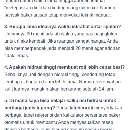
rendah dalam waktu lama hingga adonan terlihat
“melepaskan diri” dari dinding mangkuk mixer. Namun,
banyak baker artisan tetap menyukai teknik manual.
3. Berapa lama idealnya waktu istirahat antar lipatan?
Umumnya 30 menit adalah waktu yang pas bagi gluten
untuk rileks kembali. Jika ruangan sangat hangat, Anda
bisa memperpendek jeda menjadi 20 menit agar adonan
tidak lemas.
4. Apakah hidrasi tinggi membuat roti lebih cepat basi?
Sebaliknya, roti dengan hidrasi tinggi cenderung tetap
lembap di bagian dalam lebih lama. Namun, kerenyahan
kulit luarnya mungkin akan berkurang setelah 24 jam.
5. Di mana saya bisa belajar kalkulasi hidrasi untuk
berbagai jenis tepung?
Portal
kitchenroti
menyediakan
berbagai tabel referensi dan kalkulator persentase baker
otomatis untuk membantu Anda menyesuaikan resep
dengan berbagai jenis tepung gandum secara presisi.