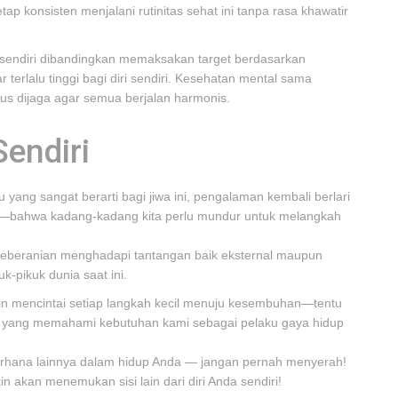
p konsisten menjalani rutinitas sehat ini tanpa rasa khawatir
sendiri dibandingkan memaksakan target berdasarkan
terlalu tinggi bagi diri sendiri. Kesehatan mental sama
us dijaga agar semua berjalan harmonis.
Sendiri
 yang sangat berarti bagi jiwa ini, pengalaman kembali berlari
a—bahwa kadang-kadang kita perlu mundur untuk melangkah
l keberanian menghadapi tantangan baik eksternal maupun
uk-pikuk dunia saat ini.
in mencintai setiap langkah kecil menuju kesembuhan—tentu
a yang memahami kebutuhan kami sebagai pelaku gaya hidup
derhana lainnya dalam hidup Anda — jangan pernah menyerah!
 akan menemukan sisi lain dari diri Anda sendiri!