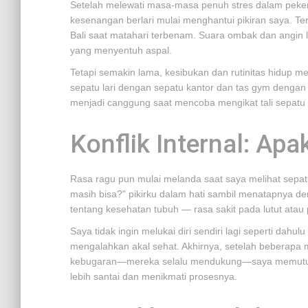
Setelah melewati masa-masa penuh stres dalam pekerj
kesenangan berlari mulai menghantui pikiran saya. Te
Bali saat matahari terbenam. Suara ombak dan angin l
yang menyentuh aspal.
Tetapi semakin lama, kesibukan dan rutinitas hidup 
sepatu lari dengan sepatu kantor dan tas gym dengan tu
menjadi canggung saat mencoba mengikat tali sepatu l
Konflik Internal: A
Rasa ragu pun mulai melanda saat saya melihat sepatu
masih bisa?" pikirku dalam hati sambil menatapnya de
tentang kesehatan tubuh — rasa sakit pada lutut atau
Saya tidak ingin melukai diri sendiri lagi seperti dahul
mengalahkan akal sehat. Akhirnya, setelah beberapa
kebugaran—mereka selalu mendukung—saya memutusk
lebih santai dan menikmati prosesnya.