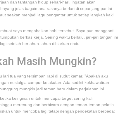
aan dan tantangan hidup sehari-hari, ingatan akan
rbayang jelas bagaimana rasanya berlari di sepanjang pantai
aut seakan menjadi lagu pengantar untuk setiap langkah kaki
membuat saya mengabaikan hobi tersebut. Saya pun mengganti
mpukan berkas kerja. Seiring waktu berlalu, jari-jari tangan ini
agi setelah bertahun-tahun dibiarkan rindu.
pakah Masih Mungkin?
 lari tua yang tersimpan rapi di sudut kamar. "Apakah aku
ngan nostalgia campur ketakutan. Ada sedikit kekhawatiran
 punggung mungkin jadi teman baru dalam perjalanan ini.
u ketika keinginan untuk mencapai target sering kali
 minggu merenung dan berbicara dengan teman-teman pelatih
an untuk mencoba lagi tetapi dengan pendekatan berbeda: