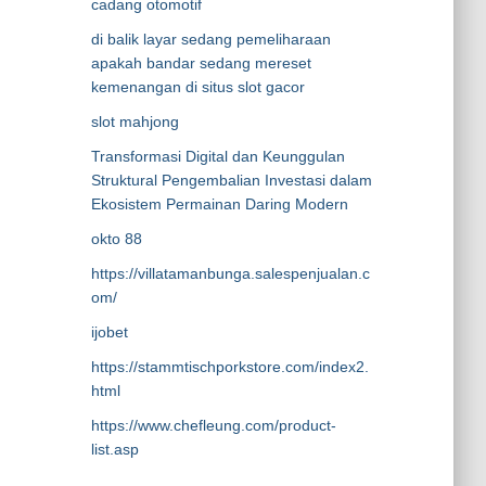
cadang otomotif
di balik layar sedang pemeliharaan
apakah bandar sedang mereset
kemenangan di situs slot gacor
slot mahjong
Transformasi Digital dan Keunggulan
Struktural Pengembalian Investasi dalam
Ekosistem Permainan Daring Modern
okto 88
https://villatamanbunga.salespenjualan.c
om/
ijobet
https://stammtischporkstore.com/index2.
html
https://www.chefleung.com/product-
list.asp