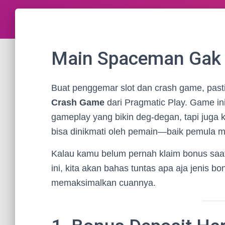
Main Spaceman Gak 
Buat penggemar slot dan crash game, past
Crash Game
dari Pragmatic Play. Game ini
gameplay yang bikin deg-degan, tapi juga
bisa dinikmati oleh pemain—baik pemula 
Kalau kamu belum pernah klaim bonus saat
ini, kita akan bahas tuntas apa aja jenis 
memaksimalkan cuannya.