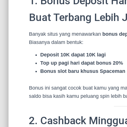
1. Bonus Deposit Ha
Buat Terbang Lebih 
Banyak situs yang menawarkan
bonus dep
Biasanya dalam bentuk:
Deposit 10K dapat 10K lagi
Top up pagi hari dapat bonus 20%
Bonus slot baru khusus Spaceman
Bonus ini sangat cocok buat kamu yang ma
saldo bisa kasih kamu peluang spin lebih b
2. Cashback Minggua