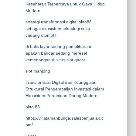
Kesehatan Terpercaya untuk Gaya Hidup
Modern
strategi transformasi digital okto88
sebagai ekosistem teknologi suku
cadang otomotif
di balik layar sedang pemeliharaan
apakah bandar sedang mereset
kemenangan di situs slot gacor
slot mahjong
Transformasi Digital dan Keunggulan
Struktural Pengembalian Investasi dalam
Ekosistem Permainan Daring Modern
okto 88
https://villatamanbunga.salespenjualan.c
om/