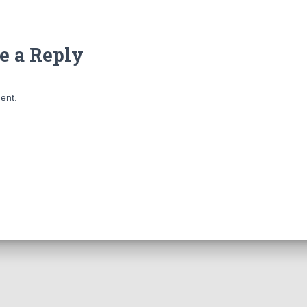
e a Reply
ent.