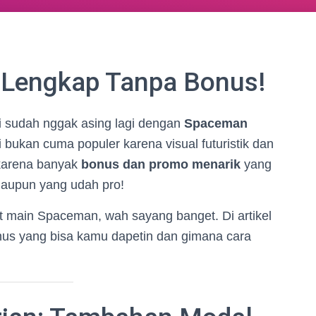
Lengkap Tanpa Bonus!
i sudah nggak asing lagi dengan
Spaceman
 bukan cuma populer karena visual futuristik dan
 karena banyak
bonus dan promo menarik
yang
maupun yang udah pro!
 main Spaceman, wah sayang banget. Di artikel
bonus yang bisa kamu dapetin dan gimana cara