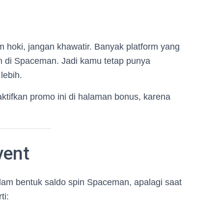
m hoki, jangan khawatir. Banyak platform yang
an di Spaceman. Jadi kamu tetap punya
lebih.
aktifkan promo ini di halaman bonus, karena
vent
am bentuk saldo spin Spaceman, apalagi saat
ti: