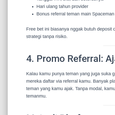
Hari ulang tahun provider
Bonus referral teman main Spaceman
Free bet ini biasanya nggak butuh deposi
strategi tanpa risiko.
4. Promo Referral: A
Kalau kamu punya teman yang juga suka game
mereka daftar via referral kamu. Banyak pla
teman yang kamu ajak. Tanpa modal, kamu b
temanmu.