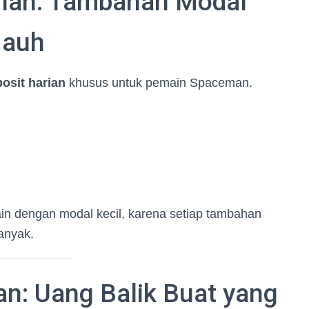
rian: Tambahan Modal
Jauh
osit harian
khusus untuk pemain Spaceman.
in dengan modal kecil, karena setiap tambahan
anyak.
n: Uang Balik Buat yang