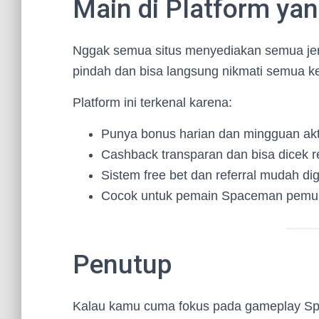
Main di Platform y
Nggak semua situs menyediakan semua jeni
pindah dan bisa langsung nikmati semua k
Platform ini terkenal karena:
Punya bonus harian dan mingguan akt
Cashback transparan dan bisa dicek r
Sistem free bet dan referral mudah d
Cocok untuk pemain Spaceman pemula
Penutup
Kalau kamu cuma fokus pada gameplay S