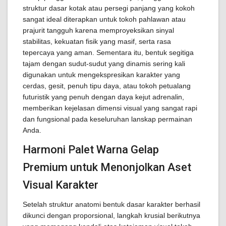
struktur dasar kotak atau persegi panjang yang kokoh
sangat ideal diterapkan untuk tokoh pahlawan atau
prajurit tangguh karena memproyeksikan sinyal
stabilitas, kekuatan fisik yang masif, serta rasa
tepercaya yang aman. Sementara itu, bentuk segitiga
tajam dengan sudut-sudut yang dinamis sering kali
digunakan untuk mengekspresikan karakter yang
cerdas, gesit, penuh tipu daya, atau tokoh petualang
futuristik yang penuh dengan daya kejut adrenalin,
memberikan kejelasan dimensi visual yang sangat rapi
dan fungsional pada keseluruhan lanskap permainan
Anda.
Harmoni Palet Warna Gelap
Premium untuk Menonjolkan Aset
Visual Karakter
Setelah struktur anatomi bentuk dasar karakter berhasil
dikunci dengan proporsional, langkah krusial berikutnya