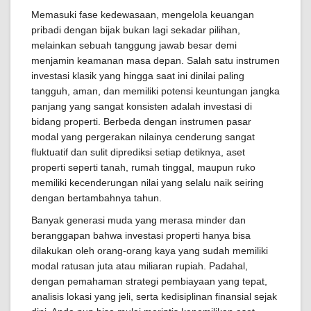
Memasuki fase kedewasaan, mengelola keuangan
pribadi dengan bijak bukan lagi sekadar pilihan,
melainkan sebuah tanggung jawab besar demi
menjamin keamanan masa depan. Salah satu instrumen
investasi klasik yang hingga saat ini dinilai paling
tangguh, aman, dan memiliki potensi keuntungan jangka
panjang yang sangat konsisten adalah investasi di
bidang properti. Berbeda dengan instrumen pasar
modal yang pergerakan nilainya cenderung sangat
fluktuatif dan sulit diprediksi setiap detiknya, aset
properti seperti tanah, rumah tinggal, maupun ruko
memiliki kecenderungan nilai yang selalu naik seiring
dengan bertambahnya tahun.
Banyak generasi muda yang merasa minder dan
beranggapan bahwa investasi properti hanya bisa
dilakukan oleh orang-orang kaya yang sudah memiliki
modal ratusan juta atau miliaran rupiah. Padahal,
dengan pemahaman strategi pembiayaan yang tepat,
analisis lokasi yang jeli, serta kedisiplinan finansial sejak