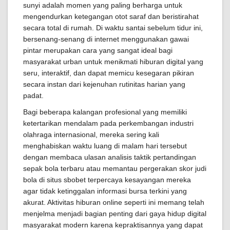
sunyi adalah momen yang paling berharga untuk
mengendurkan ketegangan otot saraf dan beristirahat
secara total di rumah. Di waktu santai sebelum tidur ini,
bersenang-senang di internet menggunakan gawai
pintar merupakan cara yang sangat ideal bagi
masyarakat urban untuk menikmati hiburan digital yang
seru, interaktif, dan dapat memicu kesegaran pikiran
secara instan dari kejenuhan rutinitas harian yang
padat.
Bagi beberapa kalangan profesional yang memiliki
ketertarikan mendalam pada perkembangan industri
olahraga internasional, mereka sering kali
menghabiskan waktu luang di malam hari tersebut
dengan membaca ulasan analisis taktik pertandingan
sepak bola terbaru atau memantau pergerakan skor judi
bola di situs sbobet terpercaya kesayangan mereka
agar tidak ketinggalan informasi bursa terkini yang
akurat. Aktivitas hiburan online seperti ini memang telah
menjelma menjadi bagian penting dari gaya hidup digital
masyarakat modern karena kepraktisannya yang dapat