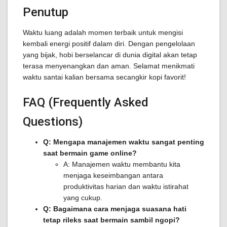
Penutup
Waktu luang adalah momen terbaik untuk mengisi
kembali energi positif dalam diri. Dengan pengelolaan
yang bijak, hobi berselancar di dunia digital akan tetap
terasa menyenangkan dan aman. Selamat menikmati
waktu santai kalian bersama secangkir kopi favorit!
FAQ (Frequently Asked
Questions)
Q: Mengapa manajemen waktu sangat penting
saat bermain game online?
A: Manajemen waktu membantu kita
menjaga keseimbangan antara
produktivitas harian dan waktu istirahat
yang cukup.
Q: Bagaimana cara menjaga suasana hati
tetap rileks saat bermain sambil ngopi?