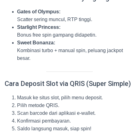
Gates of Olympus:
Scatter sering muncul, RTP tinggi.
Starlight Princess:
Bonus free spin gampang didapetin.
Sweet Bonanza:
Kombinasi turbo + manual spin, peluang jackpot
besar.
Cara Deposit Slot via QRIS (Super Simple)
Masuk ke situs slot, pilih menu deposit.
Pilih metode QRIS.
Scan barcode dari aplikasi e-wallet.
Konfirmasi pembayaran.
Saldo langsung masuk, siap spin!