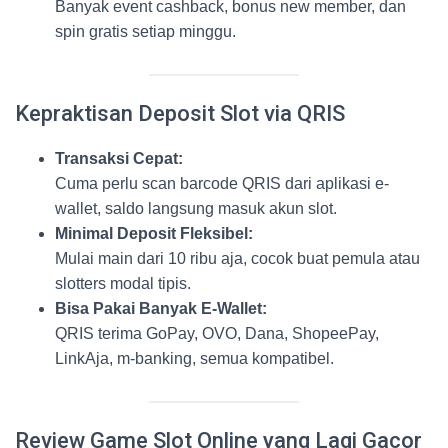
Banyak event cashback, bonus new member, dan
spin gratis setiap minggu.
Kepraktisan Deposit Slot via QRIS
Transaksi Cepat:
Cuma perlu scan barcode QRIS dari aplikasi e-
wallet, saldo langsung masuk akun slot.
Minimal Deposit Fleksibel:
Mulai main dari 10 ribu aja, cocok buat pemula atau
slotters modal tipis.
Bisa Pakai Banyak E-Wallet:
QRIS terima GoPay, OVO, Dana, ShopeePay,
LinkAja, m-banking, semua kompatibel.
Review Game Slot Online yang Lagi Gacor