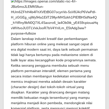
Dalam lanskap industri kreatif dan perkembangan
platform hiburan online yang melesat sangat cepat di
era digital modern saat ini, daya tarik sebuah permainan
tidak lagi hanya bertumpu pada mekanisme sistem di
balik layar atau kecanggihan kode programnya semata.
Ketika seorang pengguna membuka sebuah menu
platform permainan interaktif, elemen pertama yang
secara instan membangun kedekatan emosional dan
memicu imajinasi mereka adalah desain karakter
(
character design
) dari tokoh-tokoh virtual yang
disajikan. Karakter yang dirancang dengan matang
memiliki kekuatan magis tersembunyi yang mampu
menjelma menjadi ikon pembeda, mendongkrak nilai
komersial platform, serta mengunci memori kolektif