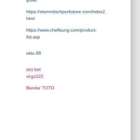
ijobet
https://stammtischporkstore.com/index2.
html
https://www.chefleung.com/product-
list.asp
okto 88
slot bet
virgo222
Bandar TOTO