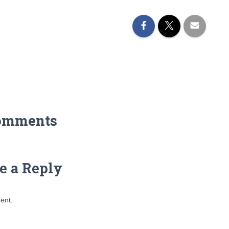
omments
e a Reply
ent.