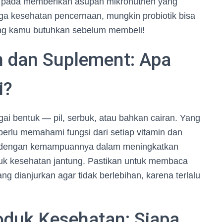
s pada memberikan asupan mikronutrien yang
aga kesehatan pencernaan, mungkin probiotik bisa
 yang kamu butuhkan sebelum membeli!
 dan Suplement: Apa
i?
i bentuk — pil, serbuk, atau bahkan cairan. Yang
rlu memahami fungsi dari setiap vitamin dan
nal dengan kemampuannya dalam meningkatkan
uk kesehatan jantung. Pastikan untuk membaca
g dianjurkan agar tidak berlebihan, karena terlalu
oduk Kesehatan: Siapa