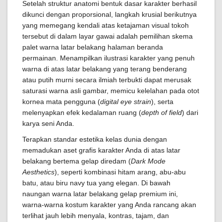
Setelah struktur anatomi bentuk dasar karakter berhasil
dikunci dengan proporsional, langkah krusial berikutnya
yang memegang kendali atas ketajaman visual tokoh
tersebut di dalam layar gawai adalah pemilihan skema
palet warna latar belakang halaman beranda
permainan. Menampilkan ilustrasi karakter yang penuh
warna di atas latar belakang yang terang benderang
atau putih murni secara ilmiah terbukti dapat merusak
saturasi warna asli gambar, memicu kelelahan pada otot
kornea mata pengguna (
digital eye strain
), serta
melenyapkan efek kedalaman ruang (
depth of field
) dari
karya seni Anda.
Terapkan standar estetika kelas dunia dengan
memadukan aset grafis karakter Anda di atas latar
belakang bertema gelap diredam (
Dark Mode
Aesthetics
), seperti kombinasi hitam arang, abu-abu
batu, atau biru navy tua yang elegan. Di bawah
naungan warna latar belakang gelap premium ini,
warna-warna kostum karakter yang Anda rancang akan
terlihat jauh lebih menyala, kontras, tajam, dan