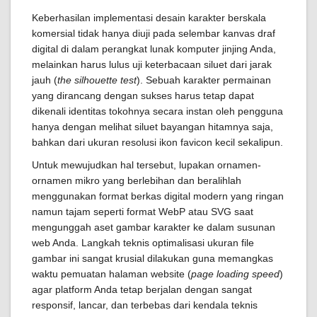
Keberhasilan implementasi desain karakter berskala
komersial tidak hanya diuji pada selembar kanvas draf
digital di dalam perangkat lunak komputer jinjing Anda,
melainkan harus lulus uji keterbacaan siluet dari jarak
jauh (
the silhouette test
). Sebuah karakter permainan
yang dirancang dengan sukses harus tetap dapat
dikenali identitas tokohnya secara instan oleh pengguna
hanya dengan melihat siluet bayangan hitamnya saja,
bahkan dari ukuran resolusi ikon favicon kecil sekalipun.
Untuk mewujudkan hal tersebut, lupakan ornamen-
ornamen mikro yang berlebihan dan beralihlah
menggunakan format berkas digital modern yang ringan
namun tajam seperti format WebP atau SVG saat
mengunggah aset gambar karakter ke dalam susunan
web Anda. Langkah teknis optimalisasi ukuran file
gambar ini sangat krusial dilakukan guna memangkas
waktu pemuatan halaman website (
page loading speed
)
agar platform Anda tetap berjalan dengan sangat
responsif, lancar, dan terbebas dari kendala teknis