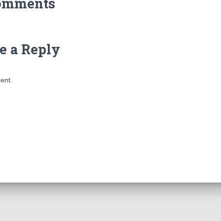
omments
e a Reply
ent.