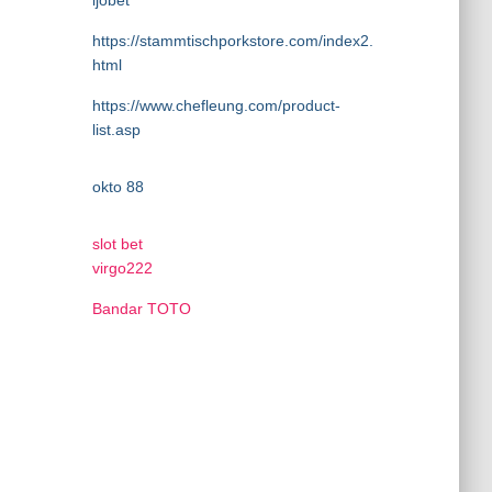
ijobet
https://stammtischporkstore.com/index2.
html
https://www.chefleung.com/product-
list.asp
okto 88
slot bet
virgo222
Bandar TOTO