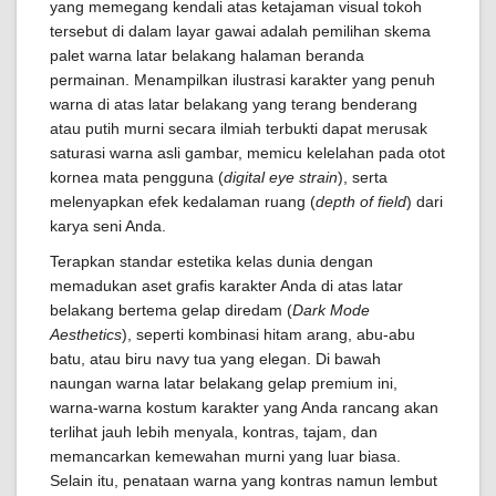
yang memegang kendali atas ketajaman visual tokoh
tersebut di dalam layar gawai adalah pemilihan skema
palet warna latar belakang halaman beranda
permainan. Menampilkan ilustrasi karakter yang penuh
warna di atas latar belakang yang terang benderang
atau putih murni secara ilmiah terbukti dapat merusak
saturasi warna asli gambar, memicu kelelahan pada otot
kornea mata pengguna (
digital eye strain
), serta
melenyapkan efek kedalaman ruang (
depth of field
) dari
karya seni Anda.
Terapkan standar estetika kelas dunia dengan
memadukan aset grafis karakter Anda di atas latar
belakang bertema gelap diredam (
Dark Mode
Aesthetics
), seperti kombinasi hitam arang, abu-abu
batu, atau biru navy tua yang elegan. Di bawah
naungan warna latar belakang gelap premium ini,
warna-warna kostum karakter yang Anda rancang akan
terlihat jauh lebih menyala, kontras, tajam, dan
memancarkan kemewahan murni yang luar biasa.
Selain itu, penataan warna yang kontras namun lembut