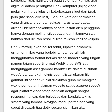
komersial tidak hanya diuji pada selembar kanvas draf
digital di dalam perangkat lunak komputer jinjing Anda,
melainkan harus lulus uji keterbacaan siluet dari jarak
jauh (
the silhouette test
). Sebuah karakter permainan
yang dirancang dengan sukses harus tetap dapat
dikenali identitas tokohnya secara instan oleh pengguna
hanya dengan melihat siluet bayangan hitamnya saja,
bahkan dari ukuran resolusi ikon favicon kecil sekalipun.
Untuk mewujudkan hal tersebut, lupakan ornamen-
ornamen mikro yang berlebihan dan beralihlah
menggunakan format berkas digital modern yang ringan
namun tajam seperti format WebP atau SVG saat
mengunggah aset gambar karakter ke dalam susunan
web Anda. Langkah teknis optimalisasi ukuran file
gambar ini sangat krusial dilakukan guna memangkas
waktu pemuatan halaman website (
page loading speed
)
agar platform Anda tetap berjalan dengan sangat
responsif, lancar, dan terbebas dari kendala teknis
sistem yang lambat. Navigasi menu permainan yang
cepat di bawah tiga detik secara signifikan akan