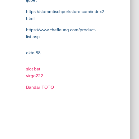
ijobet
https://stammtischporkstore.com/index2.
html
https://www.chefleung.com/product-
list.asp
okto 88
slot bet
virgo222
Bandar TOTO