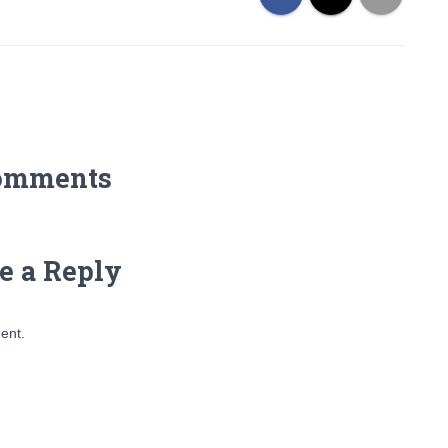
omments
e a Reply
ent.