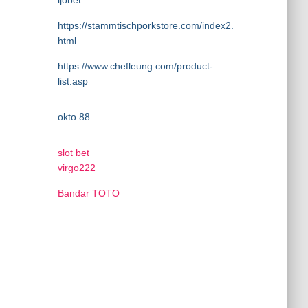
ijobet
https://stammtischporkstore.com/index2.
html
https://www.chefleung.com/product-
list.asp
okto 88
slot bet
virgo222
Bandar TOTO