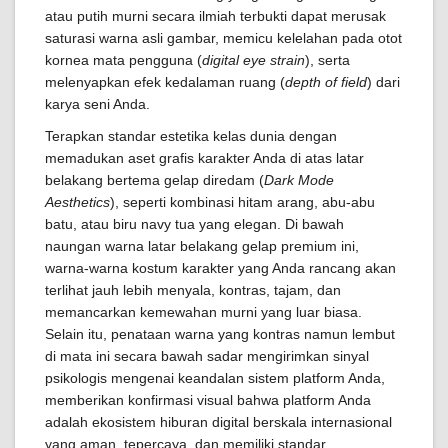
atau putih murni secara ilmiah terbukti dapat merusak
saturasi warna asli gambar, memicu kelelahan pada otot
kornea mata pengguna (
digital eye strain
), serta
melenyapkan efek kedalaman ruang (
depth of field
) dari
karya seni Anda.
Terapkan standar estetika kelas dunia dengan
memadukan aset grafis karakter Anda di atas latar
belakang bertema gelap diredam (
Dark Mode
Aesthetics
), seperti kombinasi hitam arang, abu-abu
batu, atau biru navy tua yang elegan. Di bawah
naungan warna latar belakang gelap premium ini,
warna-warna kostum karakter yang Anda rancang akan
terlihat jauh lebih menyala, kontras, tajam, dan
memancarkan kemewahan murni yang luar biasa.
Selain itu, penataan warna yang kontras namun lembut
di mata ini secara bawah sadar mengirimkan sinyal
psikologis mengenai keandalan sistem platform Anda,
memberikan konfirmasi visual bahwa platform Anda
adalah ekosistem hiburan digital berskala internasional
yang aman, tepercaya, dan memiliki standar