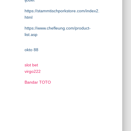
ijobet
https://stammtischporkstore.com/index2.
html
https://www.chefleung.com/product-
list.asp
okto 88
slot bet
virgo222
Bandar TOTO