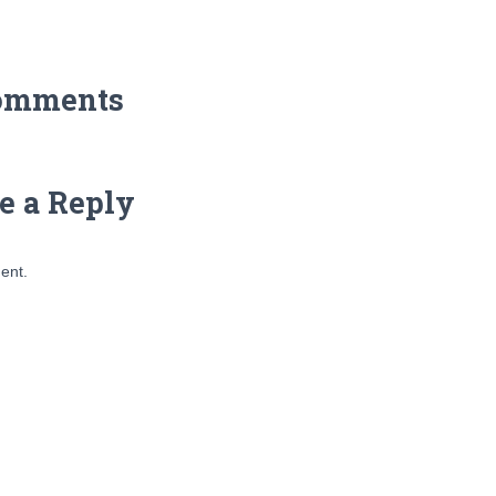
omments
e a Reply
ent.