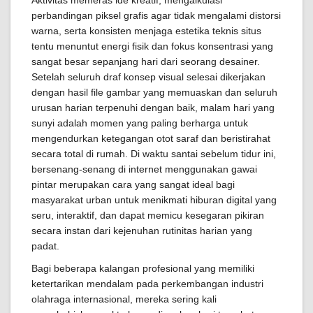
Aktivitas memeras ide kreatif, mengalkulasi
perbandingan piksel grafis agar tidak mengalami distorsi
warna, serta konsisten menjaga estetika teknis situs
tentu menuntut energi fisik dan fokus konsentrasi yang
sangat besar sepanjang hari dari seorang desainer.
Setelah seluruh draf konsep visual selesai dikerjakan
dengan hasil file gambar yang memuaskan dan seluruh
urusan harian terpenuhi dengan baik, malam hari yang
sunyi adalah momen yang paling berharga untuk
mengendurkan ketegangan otot saraf dan beristirahat
secara total di rumah. Di waktu santai sebelum tidur ini,
bersenang-senang di internet menggunakan gawai
pintar merupakan cara yang sangat ideal bagi
masyarakat urban untuk menikmati hiburan digital yang
seru, interaktif, dan dapat memicu kesegaran pikiran
secara instan dari kejenuhan rutinitas harian yang
padat.
Bagi beberapa kalangan profesional yang memiliki
ketertarikan mendalam pada perkembangan industri
olahraga internasional, mereka sering kali