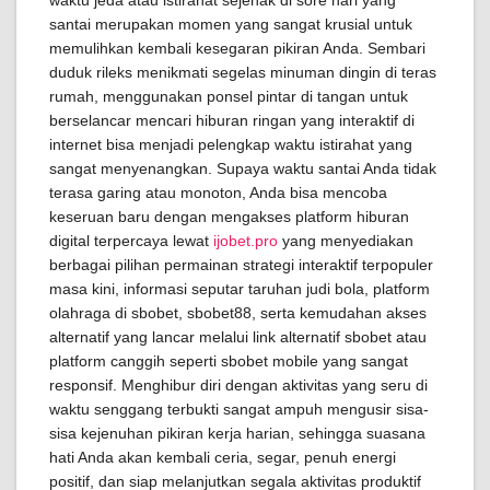
waktu jeda atau istirahat sejenak di sore hari yang
santai merupakan momen yang sangat krusial untuk
memulihkan kembali kesegaran pikiran Anda. Sembari
duduk rileks menikmati segelas minuman dingin di teras
rumah, menggunakan ponsel pintar di tangan untuk
berselancar mencari hiburan ringan yang interaktif di
internet bisa menjadi pelengkap waktu istirahat yang
sangat menyenangkan. Supaya waktu santai Anda tidak
terasa garing atau monoton, Anda bisa mencoba
keseruan baru dengan mengakses platform hiburan
digital terpercaya lewat
ijobet.pro
yang menyediakan
berbagai pilihan permainan strategi interaktif terpopuler
masa kini, informasi seputar taruhan judi bola, platform
olahraga di sbobet, sbobet88, serta kemudahan akses
alternatif yang lancar melalui link alternatif sbobet atau
platform canggih seperti sbobet mobile yang sangat
responsif. Menghibur diri dengan aktivitas yang seru di
waktu senggang terbukti sangat ampuh mengusir sisa-
sisa kejenuhan pikiran kerja harian, sehingga suasana
hati Anda akan kembali ceria, segar, penuh energi
positif, dan siap melanjutkan segala aktivitas produktif