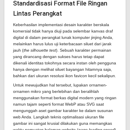
Standardisasi Format File Ringan
Lintas Perangkat
Keberhasilan implementasi desain karakter berskala
komersial tidak hanya diuji pada selembar kanvas draf
digital di dalam perangkat lunak komputer jinjing Anda,
melainkan harus lulus uji keterbacaan siluet dari jarak
jauh (
the silhouette test
). Sebuah karakter permainan
yang dirancang dengan sukses harus tetap dapat
dikenali identitas tokohnya secara instan oleh pengguna
hanya dengan melihat siluet bayangan hitamnya saja,
bahkan dari ukuran resolusi ikon favicon kecil sekalipun.
Untuk mewujudkan hal tersebut, lupakan ornamen-
ornamen mikro yang berlebihan dan beralihlah
menggunakan format berkas digital modern yang ringan
namun tajam seperti format WebP atau SVG saat
mengunggah aset gambar karakter ke dalam susunan
web Anda. Langkah teknis optimalisasi ukuran file
gambar ini sangat krusial dilakukan guna memangkas
waktu pemuatan halaman website (
page loading speed
)