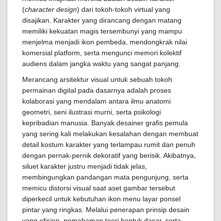
(
character design
) dari tokoh-tokoh virtual yang
disajikan. Karakter yang dirancang dengan matang
memiliki kekuatan magis tersembunyi yang mampu
menjelma menjadi ikon pembeda, mendongkrak nilai
komersial platform, serta mengunci memori kolektif
audiens dalam jangka waktu yang sangat panjang.
Merancang arsitektur visual untuk sebuah tokoh
permainan digital pada dasarnya adalah proses
kolaborasi yang mendalam antara ilmu anatomi
geometri, seni ilustrasi murni, serta psikologi
kepribadian manusia. Banyak desainer grafis pemula
yang sering kali melakukan kesalahan dengan membuat
detail kostum karakter yang terlampau rumit dan penuh
dengan pernak-pernik dekoratif yang berisik. Akibatnya,
siluet karakter justru menjadi tidak jelas,
membingungkan pandangan mata pengunjung, serta
memicu distorsi visual saat aset gambar tersebut
diperkecil untuk kebutuhan ikon menu layar ponsel
pintar yang ringkas. Melalui penerapan prinsip desain
yang efisien, pemahaman teori bentuk dasar, serta