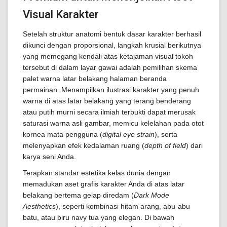
Visual Karakter
Setelah struktur anatomi bentuk dasar karakter berhasil
dikunci dengan proporsional, langkah krusial berikutnya
yang memegang kendali atas ketajaman visual tokoh
tersebut di dalam layar gawai adalah pemilihan skema
palet warna latar belakang halaman beranda
permainan. Menampilkan ilustrasi karakter yang penuh
warna di atas latar belakang yang terang benderang
atau putih murni secara ilmiah terbukti dapat merusak
saturasi warna asli gambar, memicu kelelahan pada otot
kornea mata pengguna (
digital eye strain
), serta
melenyapkan efek kedalaman ruang (
depth of field
) dari
karya seni Anda.
Terapkan standar estetika kelas dunia dengan
memadukan aset grafis karakter Anda di atas latar
belakang bertema gelap diredam (
Dark Mode
Aesthetics
), seperti kombinasi hitam arang, abu-abu
batu, atau biru navy tua yang elegan. Di bawah